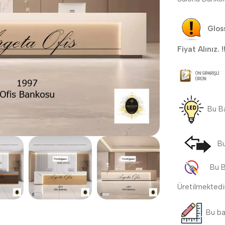
Gloss
Fiyat Alınız. !!
Bu B
Bu
Bu Ba
Üretilmektedi
Bu ban