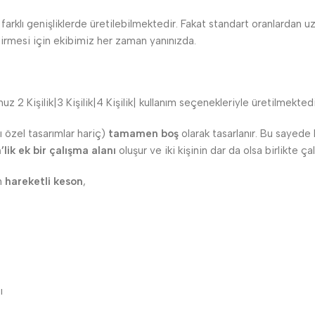
n farklı genişliklerde üretilebilmektedir. Fakat standart oranlardan
dirmesi için ekibimiz her zaman yanınızda.
z 2 Kişilik|3 Kişilik|4 Kişilik| kullanım seçenekleriyle üretilmektedi
ı özel tasarımlar hariç)
tamamen boş
olarak tasarlanır. Bu sayede 
lik ek bir çalışma alanı
oluşur ve iki kişinin dar da olsa birlikte ç
an
hareketli keson
,
ı