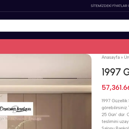
SİTEMİZDEKİ FİYATLAR
Anasayfa
»
Ür
1997 G
57,361.
1997 Güzellik 
görebilirsiniz
25 Gün’ dür. C
teslimini uza
Salonu Bankola