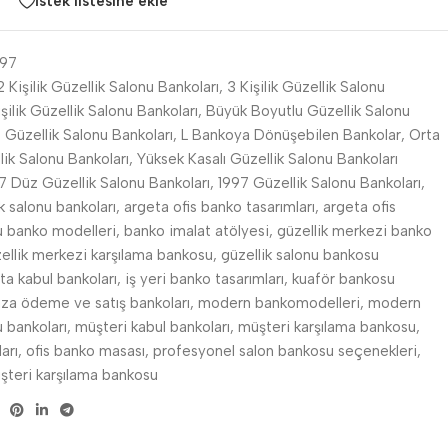
İstek listesine ekle
997
2 Kişilik Güzellik Salonu Bankoları
,
3 Kişilik Güzellik Salonu
işilik Güzellik Salonu Bankoları
,
Büyük Boyutlu Güzellik Salonu
 Güzellik Salonu Bankoları
,
L Bankoya Dönüşebilen Bankolar
,
Orta
lik Salonu Bankoları
,
Yüksek Kasalı Güzellik Salonu Bankoları
7 Düz Güzellik Salonu Bankoları
,
1997 Güzellik Salonu Bankoları
,
k salonu bankoları
,
argeta ofis banko tasarımları
,
argeta ofis
nu banko modelleri
,
banko imalat atölyesi
,
güzellik merkezi banko
ellik merkezi karşılama bankosu
,
güzellik salonu bankosu
ta kabul bankoları
,
iş yeri banko tasarımları
,
kuaför bankosu
za ödeme ve satış bankoları
,
modern bankomodelleri
,
modern
u bankoları
,
müşteri kabul bankoları
,
müşteri karşılama bankosu
,
arı
,
ofis banko masası
,
profesyonel salon bankosu seçenekleri
,
şteri karşılama bankosu