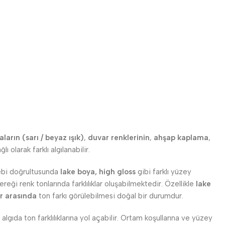
arın (sarı / beyaz ışık)
,
duvar renklerinin
,
ahşap kaplama
,
lı olarak farklı algılanabilir.
alebi doğrultusunda
lake boya, high gloss
gibi farklı yüzey
eği renk tonlarında farklılıklar oluşabilmektedir. Özellikle
lake
r arasında
ton farkı görülebilmesi doğal bir durumdur.
 algıda ton farklılıklarına yol açabilir. Ortam koşullarına ve yüzey