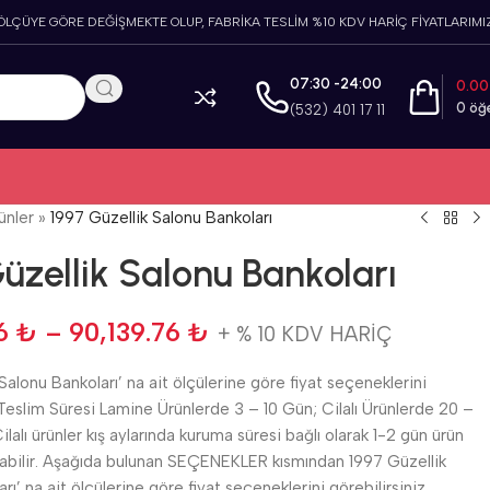
 ÖLÇÜYE GÖRE DEĞİŞMEKTE OLUP, FABRİKA TESLİM %10 KDV HARİÇ FİYATLARIMIZ
07:30 -24:00
0.0
0
öğ
(532) 401 17 11
ünler
»
1997 Güzellik Salonu Bankoları
üzellik Salonu Bankoları
66
₺
–
90,139.76
₺
+ % 10 KDV HARİÇ
Salonu Bankoları’ na ait ölçülerine göre fiyat seçeneklerini
.Teslim Süresi Lamine Ürünlerde 3 – 10 Gün; Cilalı Ürünlerde 20 –
ilalı ürünler kış aylarında kuruma süresi bağlı olarak 1-2 gün ürün
yabilir. Aşağıda bulunan SEÇENEKLER kısmından 1997 Güzellik
rı’ na ait ölçülerine göre fiyat seçeneklerini görebilirsiniz.