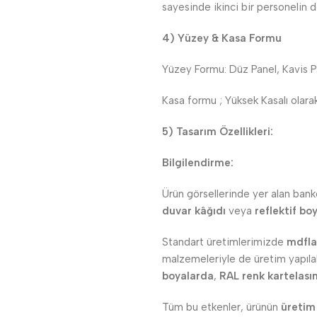
sayesinde ikinci bir personelin 
4) Yüzey & Kasa Formu
Yüzey Formu: Düz Panel, Kavis P
Kasa formu ; Yüksek Kasalı olarak
5) Tasarım Özellikleri:
Bilgilendirme:
Ürün görsellerinde yer alan banko
duvar kâğıdı
veya
reflektif bo
Standart üretimlerimizde
mdfl
malzemeleriyle de üretim yapılabi
boyalarda
,
RAL renk kartelası
Tüm bu etkenler, ürünün
üretim