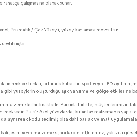
de rahatça çalışmasına olanak sunar.
anel, Prizmatik / Çok Yüzeyli, yüzey kaplaması mevcuttur.
 üretilmiştir.
ların renk ve tonları; ortamda kullanılan
spot veya LED aydınlatmal
ya
gibi yüzeylerin oluşturduğu
ışık yansıma ve gölge etkilerine
bağ
am malzeme
kullanılmaktadır. Bununla birlikte, müşterilerimizin t
lmektedir. Bu tür özel yüzeylerde, kullanılan malzemenin yapısı ger
nda aynı renk kodu
seçilmiş olsa dahi
parlak ve mat uygulamala
 kalitesini veya malzeme standardını etkilemez
; yalnızca görsel