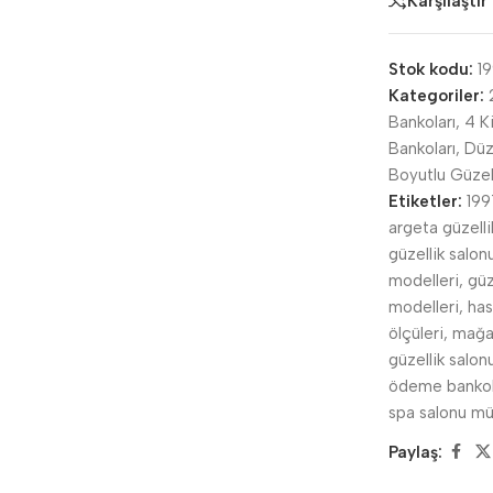
Karşılaştır
Stok kodu:
1
Kategoriler:
Bankoları
,
4 K
Bankoları
,
Düz
Boyutlu Güzel
Etiketler:
199
argeta güzelli
güzellik salo
modelleri
,
güz
modelleri
,
has
ölçüleri
,
mağa
güzellik salon
ödeme bankol
spa salonu mü
Paylaş: