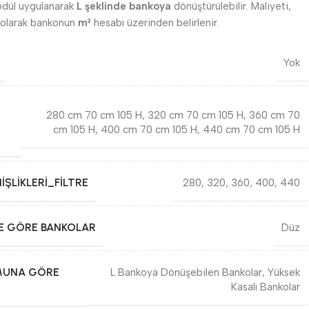
odül uygulanarak
L şeklinde bankoya
dönüştürülebilir. Maliyeti,
ı olarak bankonun
m²
hesabı üzerinden belirlenir.
Yok
280 cm 70 cm 105 H
,
320 cm 70 cm 105 H
,
360 cm 70
cm 105 H
,
400 cm 70 cm 105 H
,
440 cm 70 cm 105 H
IŞLIKLERI_FILTRE
280
,
320
,
360
,
400
,
440
NE GÖRE BANKOLAR
Düz
MUNA GÖRE
L Bankoya Dönüşebilen Bankolar
,
Yüksek
Kasalı Bankolar