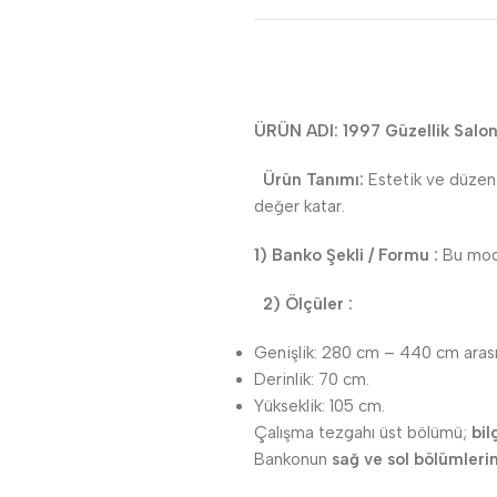
ÜRÜN ADI: 1997 Güzellik Salon
Ürün Tanımı:
Estetik ve düzeni b
değer katar.
1) Banko Şekli / Formu :
Bu mod
2) Ölçüler :
Genişlik: 280 cm – 440 cm arası
Derinlik: 70 cm.
Yükseklik: 105 cm.
Çalışma tezgahı üst bölümü;
bil
Bankonun
sağ ve sol bölümleri