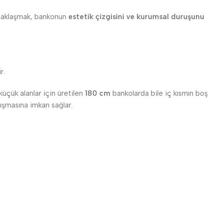
 uzaklaşmak, bankonun
estetik çizgisini ve kurumsal duruşunu
r.
küçük alanlar için üretilen
180 cm
bankolarda bile iç kısmın boş
alışmasına imkan sağlar.