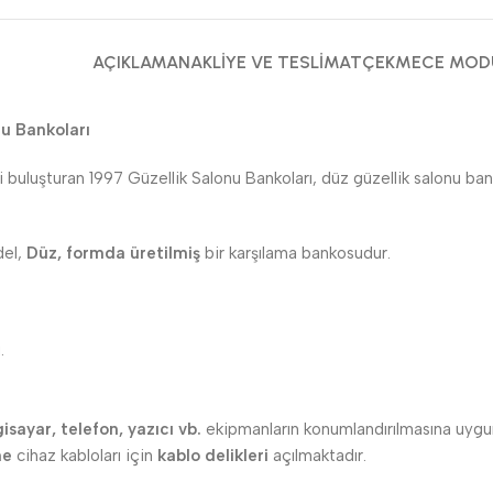
AÇIKLAMA
NAKLIYE VE TESLIMAT
ÇEKMECE MOD
u Bankoları
uluşturan 1997 Güzellik Salonu Bankoları, düz güzellik salonu bankoları 
el,
Düz, formda üretilmiş
bir karşılama bankosudur.
.
gisayar, telefon, yazıcı vb.
ekipmanların konumlandırılmasına uygun 
ne
cihaz kabloları için
kablo delikleri
açılmaktadır.