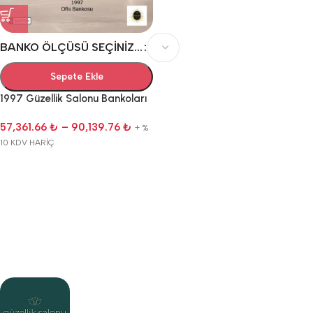
BANKO ÖLÇÜSÜ SEÇINIZ...
Sepete Ekle
1997 Güzellik Salonu Bankoları
57,361.66
₺
–
90,139.76
₺
+ %
10 KDV HARİÇ