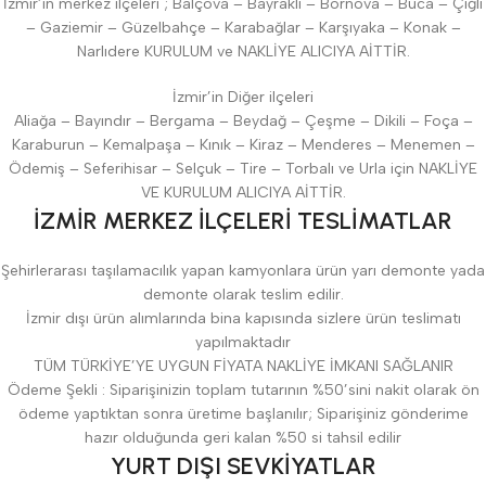
İzmir’in merkez ilçeleri ; Balçova – Bayraklı – Bornova – Buca – Çiğli
– Gaziemir – Güzelbahçe – Karabağlar – Karşıyaka – Konak –
Narlıdere KURULUM ve NAKLİYE ALICIYA AİTTİR.
İzmir’in Diğer ilçeleri
Aliağa – Bayındır – Bergama – Beydağ – Çeşme – Dikili – Foça –
Karaburun – Kemalpaşa – Kınık – Kiraz – Menderes – Menemen –
Ödemiş – Seferihisar – Selçuk – Tire – Torbalı ve Urla için NAKLİYE
VE KURULUM ALICIYA AİTTİR.
İZMİR MERKEZ İLÇELERİ TESLİMATLAR
Şehirlerarası taşılamacılık yapan kamyonlara ürün yarı demonte yada
demonte olarak teslim edilir.
İzmir dışı ürün alımlarında bina kapısında sizlere ürün teslimatı
yapılmaktadır
TÜM TÜRKİYE’YE UYGUN FİYATA NAKLİYE İMKANI SAĞLANIR
Ödeme Şekli : Siparişinizin toplam tutarının %50’sini nakit olarak ön
ödeme yaptıktan sonra üretime başlanılır; Siparişiniz gönderime
hazır olduğunda geri kalan %50 si tahsil edilir
YURT DIŞI SEVKİYATLAR