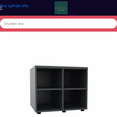
Ana içeriğe atla