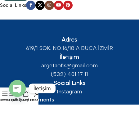
Social Links
Adres
619/1 SOK. NO:16/18 A BUCA İZMİR
İletişim
argetaofis@gmail.com
(532) 401 17 11
Social Links
İletişim
Instagram
Safety Payments
Open
Menü
Kenar çubuğu
İstek listesi
Sepet
Hesabım
chaty