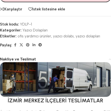
Karşılaştır
İstek listesine ekle
Stok kodu:
YDLP-1
Kategoriler:
Yazıcı Dolapları
Etiketler:
ofis yardımcı ürünler
,
yazıcı dolabı
,
yazıcı dolapları
Paylaş:
Nakliye ve Teslimat
İZMİR MERKEZ İLÇELERİ TESLİMATLAR