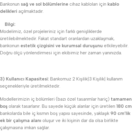
Bankonun
sağ ve sol bölümlerine
cihaz kabloları için
kablo
delikleri
açılmaktadır.
Bilgi:
Modelimiz, özel projeleriniz için farklı genişliklerde
üretilebilmektedir. Fakat standart oranlardan uzaklaşmak,
bankonun
estetik çizgisini ve kurumsal duruşunu
etkileyebilir.
Doğru ölçü yönlendirmesi için ekibimiz her zaman yanınızda.
3) Kullanıcı Kapasitesi:
Bankomuz 2 Kişilik|3 Kişilik| kullanım
seçenekleriyle üretilmektedir.
Modellerimizin iç bölümleri (bazı özel tasarımlar hariç)
tamamen
boş
olarak tasarlanır. Bu sayede küçük alanlar için üretilen
180 cm
bankolarda bile iç kısmın boş yapısı sayesinde, yaklaşık
90 cm’lik
ek bir çalışma alanı
oluşur ve iki kişinin dar da olsa birlikte
çalışmasına imkan sağlar.