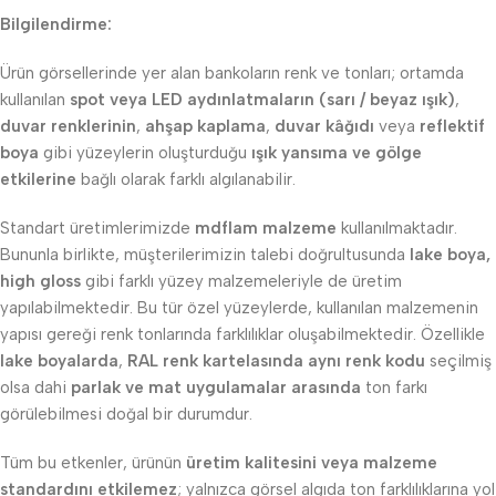
Bilgilendirme:
Ürün görsellerinde yer alan bankoların renk ve tonları; ortamda
kullanılan
spot veya LED aydınlatmaların (sarı / beyaz ışık)
,
duvar renklerinin
,
ahşap kaplama
,
duvar kâğıdı
veya
reflektif
boya
gibi yüzeylerin oluşturduğu
ışık yansıma ve gölge
etkilerine
bağlı olarak farklı algılanabilir.
Standart üretimlerimizde
mdflam malzeme
kullanılmaktadır.
Bununla birlikte, müşterilerimizin talebi doğrultusunda
lake boya,
high gloss
gibi farklı yüzey malzemeleriyle de üretim
yapılabilmektedir. Bu tür özel yüzeylerde, kullanılan malzemenin
yapısı gereği renk tonlarında farklılıklar oluşabilmektedir. Özellikle
lake boyalarda
,
RAL renk kartelasında aynı renk kodu
seçilmiş
olsa dahi
parlak ve mat uygulamalar arasında
ton farkı
görülebilmesi doğal bir durumdur.
Tüm bu etkenler, ürünün
üretim kalitesini veya malzeme
standardını etkilemez
; yalnızca görsel algıda ton farklılıklarına yol