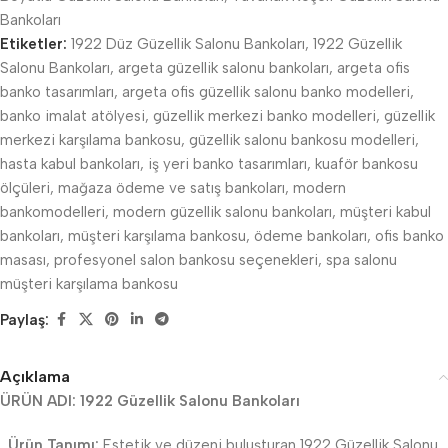
Bankoları
Etiketler:
1922 Düz Güzellik Salonu Bankoları
,
1922 Güzellik
Salonu Bankoları
,
argeta güzellik salonu bankoları
,
argeta ofis
banko tasarımları
,
argeta ofis güzellik salonu banko modelleri
,
banko imalat atölyesi
,
güzellik merkezi banko modelleri
,
güzellik
merkezi karşılama bankosu
,
güzellik salonu bankosu modelleri
,
hasta kabul bankoları
,
iş yeri banko tasarımları
,
kuaför bankosu
ölçüleri
,
mağaza ödeme ve satış bankoları
,
modern
bankomodelleri
,
modern güzellik salonu bankoları
,
müşteri kabul
bankoları
,
müşteri karşılama bankosu
,
ödeme bankoları
,
ofis banko
masası
,
profesyonel salon bankosu seçenekleri
,
spa salonu
müşteri karşılama bankosu
Paylaş:
Açıklama
ÜRÜN ADI: 1922 Güzellik Salonu Bankoları
Ürün Tanımı:
Estetik ve düzeni buluşturan 1922 Güzellik Salonu