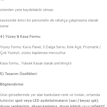
istenilen yere kaydırılabilir olması
sayesinde ikinci bir personelin de rahatça çalışmasına olanak
sunar.
4) Yüzey & Kasa Formu
Yüzey Formu: Kavis Panel, S Dalga Serisi, Kırık Açılı, Prizmatik /
Çok Yüzeyli, yüzey kaplaması mevcuttur.
Kasa formu ; Yüksek Kasalı olarak üretilmiştir.
5) Tasarım Özellikleri:
Bilgilendirme:
Ürün görsellerinde yer alan bankoların renk ve tonları; ortamda
kullanılan
spot veya LED aydınlatmaların (sarı / beyaz ışık)
,
duvar renklerinin
,
ahşap kaplama
,
duvar kâğıdı
veya
reflektif