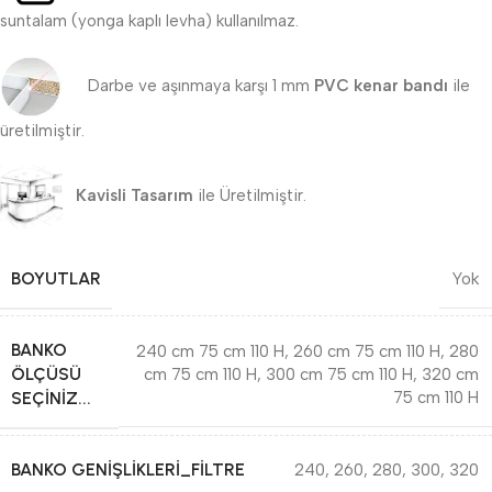
suntalam (yonga kaplı levha) kullanılmaz.
Darbe ve aşınmaya karşı 1 mm
PVC kenar bandı
ile
üretilmiştir.
Kavisli Tasarım
ile Üretilmiştir.
BOYUTLAR
Yok
BANKO
240 cm 75 cm 110 H
,
260 cm 75 cm 110 H
,
280
ÖLÇÜSÜ
cm 75 cm 110 H
,
300 cm 75 cm 110 H
,
320 cm
SEÇINIZ...
75 cm 110 H
BANKO GENIŞLIKLERI_FILTRE
240
,
260
,
280
,
300
,
320