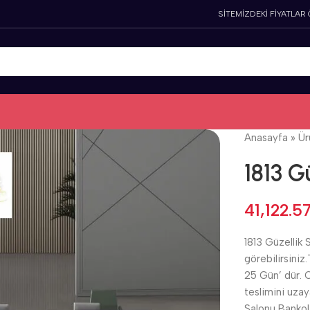
SİTEMİZDEKİ FİYATLAR
Anasayfa
»
Ür
1813 G
41,122.5
1813 Güzellik 
görebilirsiniz
25 Gün’ dür. C
teslimini uza
Salonu Bankola