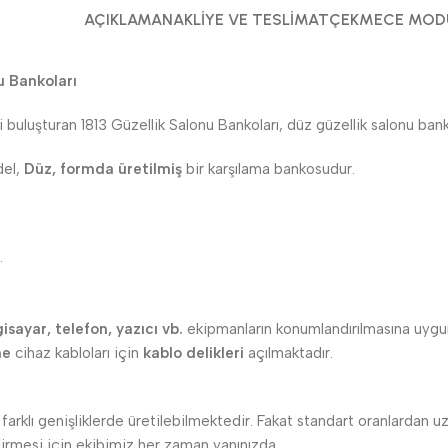
AÇIKLAMA
NAKLIYE VE TESLIMAT
ÇEKMECE MOD
u Bankoları
uluşturan 1813 Güzellik Salonu Bankoları, düz güzellik salonu bankoları
el,
Düz, formda üretilmiş
bir karşılama bankosudur.
.
gisayar, telefon, yazıcı vb.
ekipmanların konumlandırılmasına uygun 
ne
cihaz kabloları için
kablo delikleri
açılmaktadır.
n farklı genişliklerde üretilebilmektedir. Fakat standart oranlardan
dirmesi için ekibimiz her zaman yanınızda.