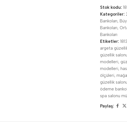
Stok kodu:
18
Kategoriler:
Bankoları
,
Büy
Bankoları
,
Ort
Bankoları
Etiketler:
181
argeta güzelli
güzellik salo
modelleri
,
güz
modelleri
,
has
ölçüleri
,
mağa
güzellik salon
ödeme bankol
spa salonu mü
Paylaş: