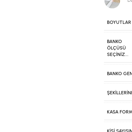
Darb
BOYUTLAR
BANKO
ÖLÇÜSÜ
SEÇINIZ...
BANKO GEN
ŞEKILLERI
KASA FOR
KIŞI SAYI