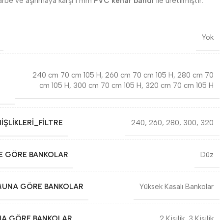
e ve aşınmaya karşı 1 mm
PVC kenar bandı
ile üretilmiştir.
Yok
240 cm 70 cm 105 H
,
260 cm 70 cm 105 H
,
280 cm 70
cm 105 H
,
300 cm 70 cm 105 H
,
320 cm 70 cm 105 H
IŞLIKLERI_FILTRE
240
,
260
,
280
,
300
,
320
NE GÖRE BANKOLAR
Düz
MUNA GÖRE BANKOLAR
Yüksek Kasalı Bankolar
SINA GÖRE BANKOLAR
2 Kişilik
,
3 Kişilik