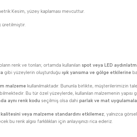
etrik Kesim, yüzey kaplaması mevcuttur.
 üretilmiştir.
ların renk ve tonları; ortamda kullanılan
spot veya LED aydınlatmal
ya
gibi yüzeylerin oluşturduğu
ışık yansıma ve gölge etkilerine
bağ
am malzeme
kullanılmaktadır. Bununla birlikte, müşterilerimizin t
lmektedir. Bu tür özel yüzeylerde, kullanılan malzemenin yapısı ger
nda aynı renk kodu
seçilmiş olsa dahi
parlak ve mat uygulamala
 kalitesini veya malzeme standardını etkilemez
; yalnızca görsel
ek bu renk algısı farklılıkları için anlayışınızı rica ederiz.