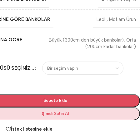
RINE GÖRE BANKOLAR
Ledli
,
Mdflam Ürün
INA GÖRE
Büyük (300cm den büyük bankolar)
,
Orta
(200cm kadar bankolar)
SÜ SEÇINIZ...
Sepete Ekle
Şimdi Satın Al
İstek listesine ekle