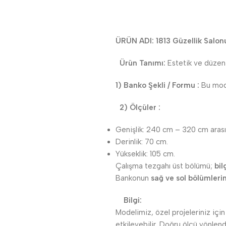
ÜRÜN ADI: 1813 Güzellik Salon
Ürün Tanımı:
Estetik ve düzeni b
1) Banko Şekli / Formu :
Bu mod
2) Ölçüler :
Genişlik: 240 cm – 320 cm arası
Derinlik: 70 cm.
Yükseklik: 105 cm.
Çalışma tezgahı üst bölümü;
bil
Bankonun
sağ ve sol bölümleri
Bilgi:
Modelimiz, özel projeleriniz içi
etkileyebilir. Doğru ölçü yönlen