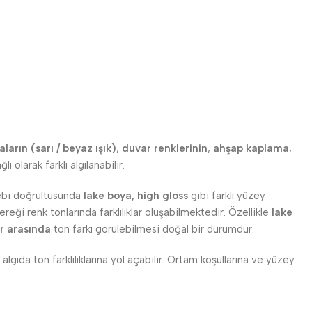
arın (sarı / beyaz ışık)
,
duvar renklerinin
,
ahşap kaplama
,
lı olarak farklı algılanabilir.
alebi doğrultusunda
lake boya, high gloss
gibi farklı yüzey
eği renk tonlarında farklılıklar oluşabilmektedir. Özellikle
lake
r arasında
ton farkı görülebilmesi doğal bir durumdur.
 algıda ton farklılıklarına yol açabilir. Ortam koşullarına ve yüzey