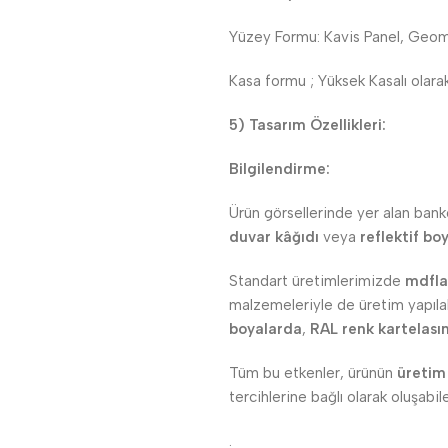
Yüzey Formu: Kavis Panel, Geom
Kasa formu ; Yüksek Kasalı olarak
5) Tasarım Özellikleri:
Bilgilendirme:
Ürün görsellerinde yer alan banko
duvar kâğıdı
veya
reflektif bo
Standart üretimlerimizde
mdfl
malzemeleriyle de üretim yapılabi
boyalarda
,
RAL renk kartelası
Tüm bu etkenler, ürünün
üretim
tercihlerine bağlı olarak oluşabilec
.