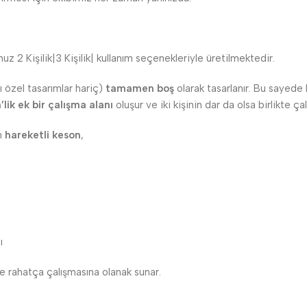
z 2 Kişilik|3 Kişilik| kullanım seçenekleriyle üretilmektedir.
ı özel tasarımlar hariç)
tamamen boş
olarak tasarlanır. Bu sayede 
lik ek bir çalışma alanı
oluşur ve iki kişinin dar da olsa birlikte ç
an
hareketli keson
,
ı
de rahatça çalışmasına olanak sunar.