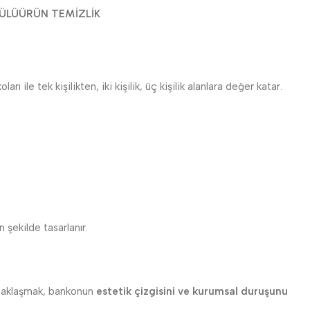
ÜLÜ
ÜRÜN TEMIZLIK
 ile tek kişilikten, iki kişilik, üç kişilik alanlara değer katar.
şekilde tasarlanır.
 uzaklaşmak, bankonun
estetik çizgisini ve kurumsal duruşunu