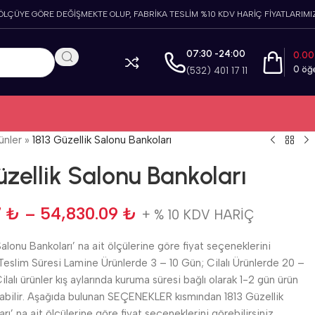
 ÖLÇÜYE GÖRE DEĞİŞMEKTE OLUP, FABRİKA TESLİM %10 KDV HARİÇ FİYATLARIMIZ
07:30 -24:00
0.0
0
öğ
(532) 401 17 11
ünler
»
1813 Güzellik Salonu Bankoları
üzellik Salonu Bankoları
7
₺
–
54,830.09
₺
+ % 10 KDV HARİÇ
Salonu Bankoları’ na ait ölçülerine göre fiyat seçeneklerini
.Teslim Süresi Lamine Ürünlerde 3 – 10 Gün; Cilalı Ürünlerde 20 –
ilalı ürünler kış aylarında kuruma süresi bağlı olarak 1-2 gün ürün
yabilir. Aşağıda bulunan SEÇENEKLER kısmından 1813 Güzellik
rı’ na ait ölçülerine göre fiyat seçeneklerini görebilirsiniz.