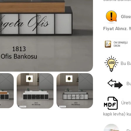
Gloss
Fiyat Alınız. !!
Bu B
Bu
Üret
kaplı levha) ku