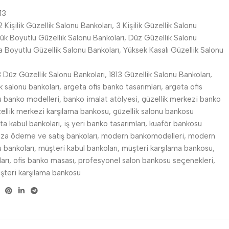
13
2 Kişilik Güzellik Salonu Bankoları
,
3 Kişilik Güzellik Salonu
ük Boyutlu Güzellik Salonu Bankoları
,
Düz Güzellik Salonu
a Boyutlu Güzellik Salonu Bankoları
,
Yüksek Kasalı Güzellik Salonu
3 Düz Güzellik Salonu Bankoları
,
1813 Güzellik Salonu Bankoları
,
k salonu bankoları
,
argeta ofis banko tasarımları
,
argeta ofis
nu banko modelleri
,
banko imalat atölyesi
,
güzellik merkezi banko
ellik merkezi karşılama bankosu
,
güzellik salonu bankosu
ta kabul bankoları
,
iş yeri banko tasarımları
,
kuaför bankosu
za ödeme ve satış bankoları
,
modern bankomodelleri
,
modern
u bankoları
,
müşteri kabul bankoları
,
müşteri karşılama bankosu
,
arı
,
ofis banko masası
,
profesyonel salon bankosu seçenekleri
,
şteri karşılama bankosu