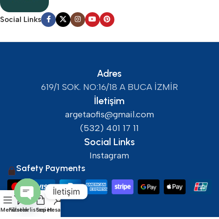
Social Links
Adres
619/1 SOK. NO:16/18 A BUCA İZMİR
İletişim
argetaofis@gmail.com
(532) 401 17 11
Social Links
Instagram
Safety Payments
İletişim
Open
Menü
Filtreler
İstek listesi
Sepet
Hesabım