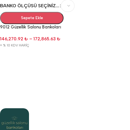
BANKO ÖLÇÜSÜ SEÇINIZ...
Sepete Ekle
9012 Güzellik Salonu Bankoları
146,270.92
₺
–
172,865.63
₺
+ % 10 KDV HARİÇ