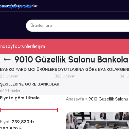
nasayfa
Ana içeriğe atla
İletişim
Ürünler
nasayfa
Ürünler
İletişim
9010 Güzellik Salonu Bankola
BANKO YARDIMCI ÜRÜNLER
BOYUTLARINA GÖRE BANKOLAR
GEN
23 Ürünler
328 Ürünler
341 Ü
ŞEKILLERINE GÖRE BANKOLAR
669 Ürünler
Fiyata göre filtrele
Anasayfa
»
9010 Güzellik Salonu
Fiyat:
239,830 ₺
—
290,870 ₺