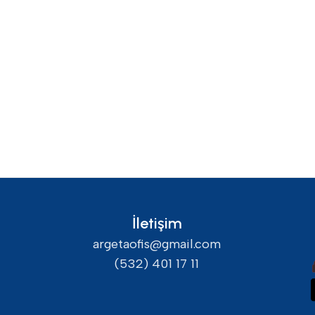
İletişim
argetaofis@gmail.com
(532) 401 17 11