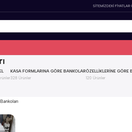
SİTEMİZDEKİ FİYATLAR
rı
EL
KASA FORMLARINA GÖRE BANKOLAR
ÖZELLIKLERINE GÖRE
rünler
328 Ürünler
120 Ürünler
 Bankoları