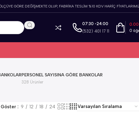
 ÖLÇÜYE GÖRE DEĞİŞMEKTE OLUP, FABRİKA TESLİM %10 KDV HARİÇ FİYATLARIMIZ
07:30 -24:00
0.0
0
öğ
(532) 401 17 11
 BANKOLAR
PERSONEL SAYISINA GÖRE BANKOLAR
328 Ürünler
Göster
9
12
18
24