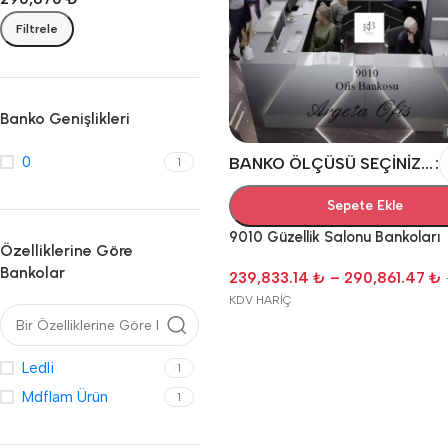
Filtrele
Banko Genişlikleri
0
BANKO ÖLÇÜSÜ SEÇINIZ...
1
Sepete Ekle
9010 Güzellik Salonu Bankoları
Özelliklerine Göre
Bankolar
239,833.14
₺
–
290,861.47
₺
KDV HARİÇ
Ledli
1
Mdflam Ürün
1