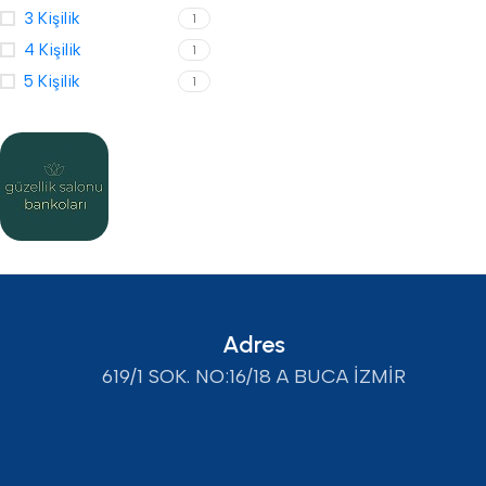
3 Kişilik
1
4 Kişilik
1
5 Kişilik
1
Adres
619/1 SOK. NO:16/18 A BUCA İZMİR