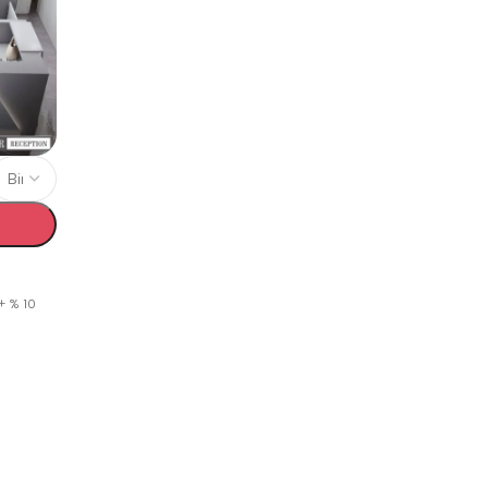
+ % 10