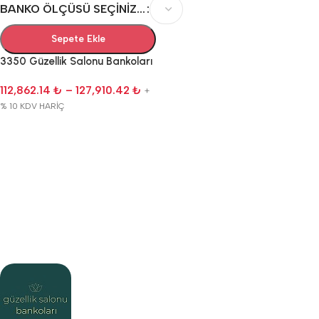
BANKO ÖLÇÜSÜ SEÇINIZ...
Sepete Ekle
3350 Güzellik Salonu Bankoları
112,862.14
₺
–
127,910.42
₺
+
% 10 KDV HARİÇ