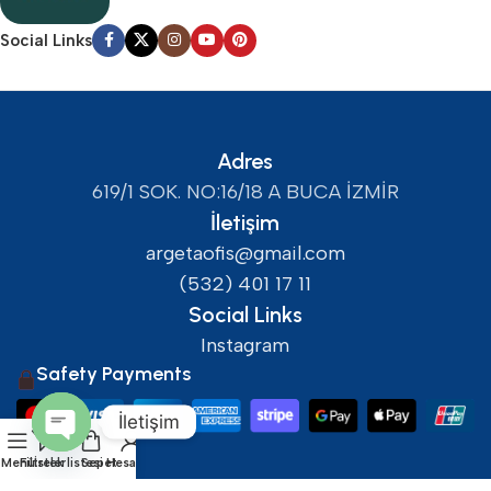
Social Links
Adres
619/1 SOK. NO:16/18 A BUCA İZMİR
İletişim
argetaofis@gmail.com
(532) 401 17 11
Social Links
Instagram
Safety Payments
İletişim
Open
Menü
Filtreler
İstek listesi
Sepet
Hesabım
chaty