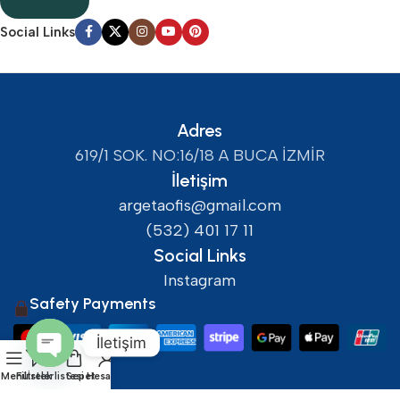
Social Links
Adres
619/1 SOK. NO:16/18 A BUCA İZMİR
İletişim
argetaofis@gmail.com
(532) 401 17 11
Social Links
Instagram
Safety Payments
İletişim
Open
Menü
Filtreler
İstek listesi
Sepet
Hesabım
chaty