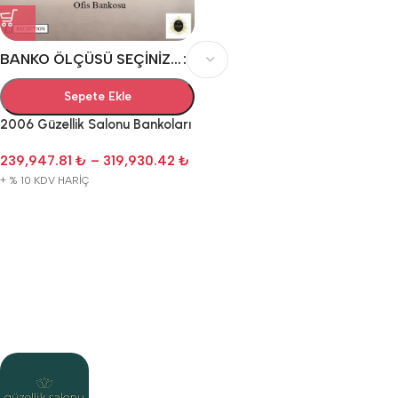
BANKO ÖLÇÜSÜ SEÇINIZ...
Sepete Ekle
2006 Güzellik Salonu Bankoları
239,947.81
₺
–
319,930.42
₺
+ % 10 KDV HARİÇ