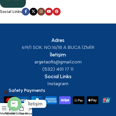
Social Links
Adres
619/1 SOK. NO:16/18 A BUCA İZMİR
İletişim
argetaofis@gmail.com
(532) 401 17 11
Social Links
Instagram
Safety Payments
İletişim
Open
Menü
Filtreler
İstek listesi
Sepet
Hesabım