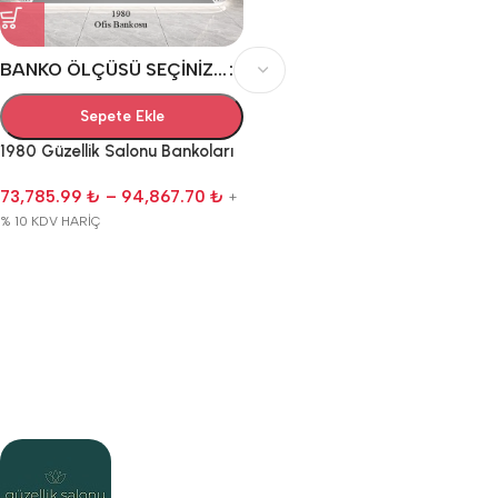
BANKO ÖLÇÜSÜ SEÇINIZ...
Sepete Ekle
1980 Güzellik Salonu Bankoları
73,785.99
₺
–
94,867.70
₺
+
% 10 KDV HARİÇ