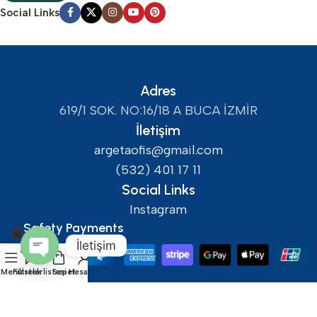
Social Links
Adres
619/1 SOK. NO:16/18 A BUCA İZMİR
İletişim
argetaofis@gmail.com
(532) 401 17 11
Social Links
Instagram
Safety Payments
İletişim
Open
Menü
Filtreler
İstek listesi
Sepet
Hesabım
chaty