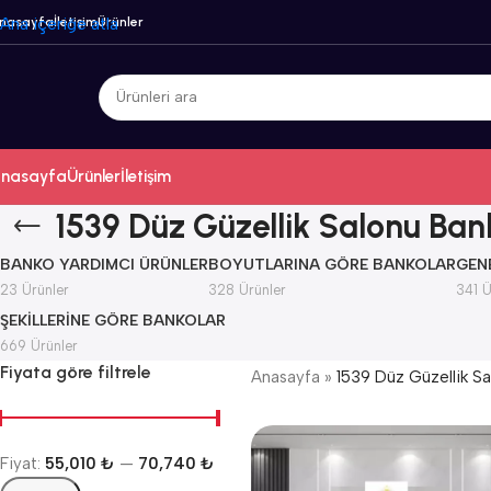
nasayfa
Ana içeriğe atla
İletişim
Ürünler
nasayfa
Ürünler
İletişim
1539 Düz Güzellik Salonu Ban
BANKO YARDIMCI ÜRÜNLER
BOYUTLARINA GÖRE BANKOLAR
GEN
23 Ürünler
328 Ürünler
341 Ü
ŞEKILLERINE GÖRE BANKOLAR
669 Ürünler
Fiyata göre filtrele
Anasayfa
»
1539 Düz Güzellik Sa
Fiyat:
55,010 ₺
—
70,740 ₺