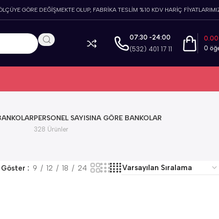
 ÖLÇÜYE GÖRE DEĞİŞMEKTE OLUP, FABRİKA TESLİM %10 KDV HARİÇ FİYATLARIMIZ
07:30 -24:00
0.0
0
öğ
(532) 401 17 11
 BANKOLAR
PERSONEL SAYISINA GÖRE BANKOLAR
328 Ürünler
Göster
9
12
18
24