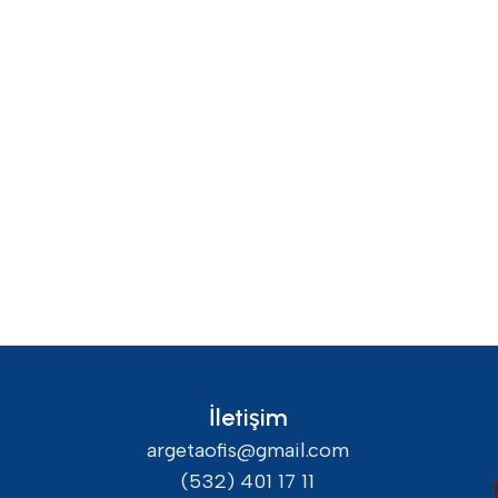
İletişim
argetaofis@gmail.com
(532) 401 17 11