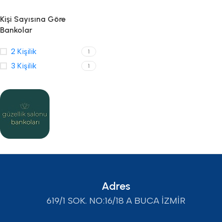
Kişi Sayısına Göre
Bankolar
2 Kişilik
1
3 Kişilik
1
Adres
619/1 SOK. NO:16/18 A BUCA İZMİR