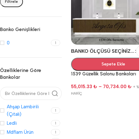
Filtrele
Banko Genişlikleri
0
1
BANKO ÖLÇÜSÜ SEÇINIZ...
Sepete Ekle
Özelliklerine Göre
1539 Güzellik Salonu Bankoları
Bankolar
55,015.33
₺
–
70,734.00
₺
+ %
HARİÇ
Ahşap Lambirili
1
(Çıtalı)
Ledli
1
Mdflam Ürün
1