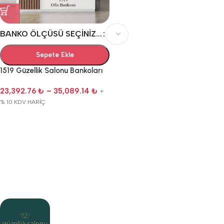
BANKO ÖLÇÜSÜ SEÇINIZ...
Sepete Ekle
1519 Güzellik Salonu Bankoları
23,392.76
₺
–
35,089.14
₺
+
% 10 KDV HARİÇ