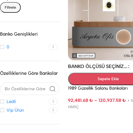
Filtrele
Banko Genişlikleri
0
1
BANKO ÖLÇÜSÜ SEÇINIZ...
Özelliklerine Göre Bankolar
Sepete Ekle
1989 Güzellik Salonu Bankoları
92,481.68
₺
–
120,937.58
₺
+ %
Ledli
1
DOLAPLI BANKOLAR
YUVARLAK KÖŞELI GÜZE
HARİÇ
GÜZELLIK SALONU
SALONU BANKOLARI
Vip Ürün
1
BANKOLARI
Düz Yuvarlak Köşeli Güzel
Salonu Bankoları