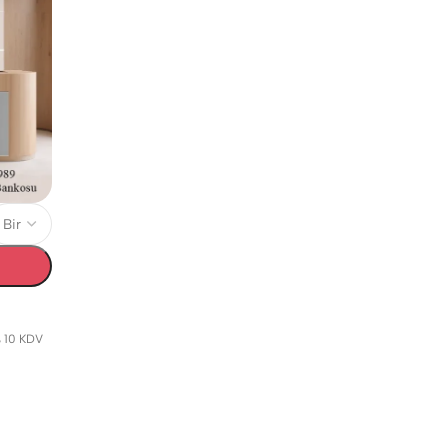
 10 KDV
LLIK
DÜŞÜK TABLALI (TEZGAHLI)
HYBRID TASARIM BANKOLAR
K
GÜZELLIK SALONU
(YAN MODÜLLÜ BANKOLAR)
B
BANKOLARI
GÜZELLIK SALONU
lik
BANKOLARI
C Şeklinde ( Oval ) Düşük
Tablalı (Tezgahlı) Güzellik