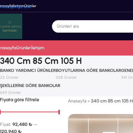
nasayfa
Ana içeriğe atla
İletişim
Ürünler
nasayfa
Ürünler
İletişim
340 Cm 85 Cm 105 H
BANKO YARDIMCI ÜRÜNLER
BOYUTLARINA GÖRE BANKOLAR
GENE
23 Ürünler
328 Ürünler
341 Ür
ŞEKILLERINE GÖRE BANKOLAR
669 Ürünler
Fiyata göre filtrele
Anasayfa
»
340 cm 85 cm 105 H
Fiyat:
92,480 ₺
—
120,940 ₺