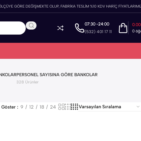
ÖLÇÜYE GÖRE DEĞİŞMEKTE OLUP, FABRİKA TESLİM %10 KDV HARİÇ FİYATLARIMIZ
07:30 -24:00
0.0
0
öğ
(532) 401 17 11
ANKOLAR
PERSONEL SAYISINA GÖRE BANKOLAR
328 Ürünler
Göster
9
12
18
24