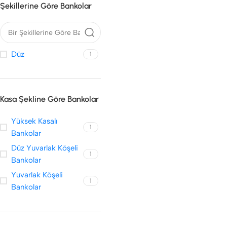
L Yuvarlak Köşeli Güzellik
Şekillerine Göre Bankolar
Salonu Bankoları
Düz
1
Kasa Şekline Göre Bankolar
Yüksek Kasalı
MASA TIPI BANKOLAR
ÖN VITRIN / RAFLI BAN
1
GÜZELLIK SALONU
GÜZELLIK SALONU
Bankolar
BANKOLARI
BANKOLARI
Düz Yuvarlak Köşeli
1
Bankolar
Yuvarlak Köşeli
1
Bankolar