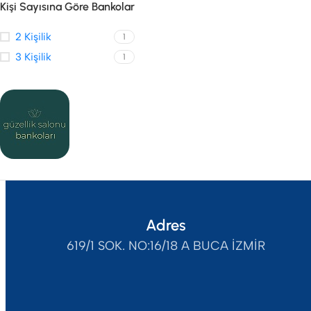
Kişi Sayısına Göre Bankolar
2 Kişilik
1
3 Kişilik
1
Adres
619/1 SOK. NO:16/18 A BUCA İZMİR