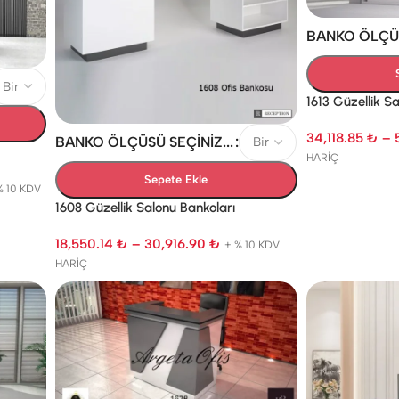
BANKO ÖLÇÜSÜ
1613 Güzellik S
34,118.85
₺
–
BANKO ÖLÇÜSÜ SEÇINIZ...
HARİÇ
Sepete Ekle
% 10 KDV
1608 Güzellik Salonu Bankoları
18,550.14
₺
–
30,916.90
₺
+ % 10 KDV
HARİÇ