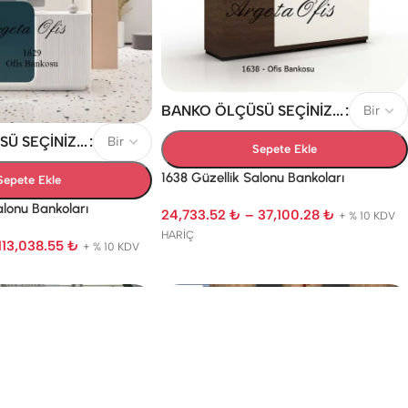
BANKO ÖLÇÜSÜ SEÇINIZ...
 SEÇINIZ...
Sepete Ekle
1638 Güzellik Salonu Bankoları
Sepete Ekle
alonu Bankoları
24,733.52
₺
–
37,100.28
₺
+ % 10 KDV
HARİÇ
113,038.55
₺
+ % 10 KDV