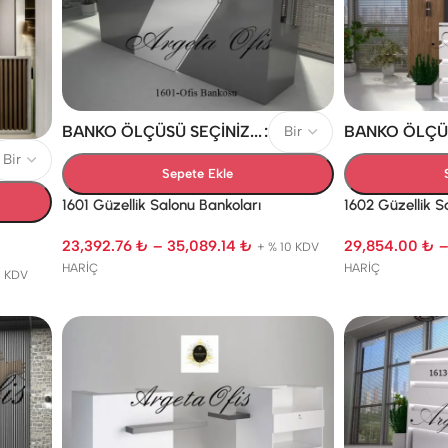
BANKO ÖLÇÜSÜ SEÇINIZ...
BANKO ÖLÇÜSÜ
Sepete Ekle
1601 Güzellik Salonu Bankoları
1602 Güzellik S
23,392.76
₺
–
35,089.14
₺
29,854.00
₺
+ % 10 KDV
HARİÇ
HARİÇ
0 KDV