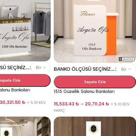
 SEÇINIZ...
BANKO ÖLÇÜSÜ SEÇINIZ...
Sepete Ekle
Sepete Ekle
alonu Bankoları
1515 Güzellik Salonu Bankoları
30,321.50
₺
+ % 10 KDV
15,533.43
₺
–
20,711.24
₺
+ % 10 KDV
ÜÇÜK GÜZELLIK SALONU
L BANKOYA DÖNÜŞEBILEN
HARİÇ
ANKOLARI
BANKOLAR