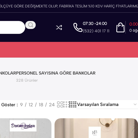
ÖLÇÜYE GÖRE DEĞİŞMEKTE OLUP, FABRİKA TESLİM %10 KDV HARİÇ FİYATLARIMIZ
07:30 -24:00
0.0
0
öğ
(532) 401 17 11
ANKOLAR
PERSONEL SAYISINA GÖRE BANKOLAR
328 Ürünler
Göster
9
12
18
24