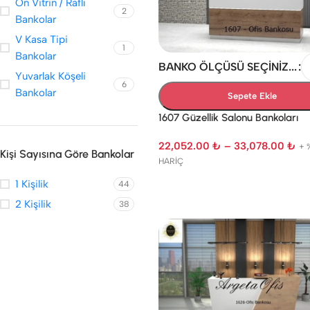
Ön Vitrin / Raflı
2
Bankolar
V Kasa Tipi
1
Bankolar
BANKO ÖLÇÜSÜ SEÇINIZ...
Yuvarlak Köşeli
6
Bankolar
Sepete Ekle
1607 Güzellik Salonu Bankoları
22,052.00
₺
–
33,078.00
₺
+ 
Kişi Sayısına Göre Bankolar
HARİÇ
1 Kişilik
44
2 Kişilik
38