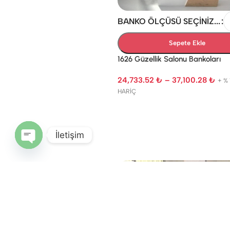
BANKO ÖLÇÜSÜ SEÇINIZ...
Sepete Ekle
1626 Güzellik Salonu Bankoları
24,733.52
₺
–
37,100.28
₺
+ %
HARİÇ
İletişim
Open
chaty