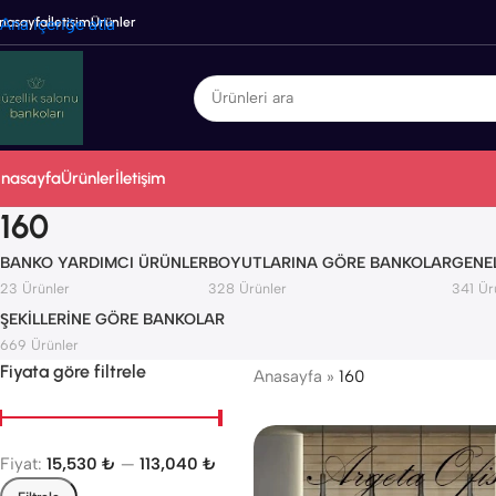
nasayfa
Ana içeriğe atla
İletişim
Ürünler
nasayfa
Ürünler
İletişim
160
BANKO YARDIMCI ÜRÜNLER
BOYUTLARINA GÖRE BANKOLAR
GENE
23 Ürünler
328 Ürünler
341 Ür
ŞEKILLERINE GÖRE BANKOLAR
669 Ürünler
Fiyata göre filtrele
Anasayfa
»
160
Fiyat:
15,530 ₺
—
113,040 ₺