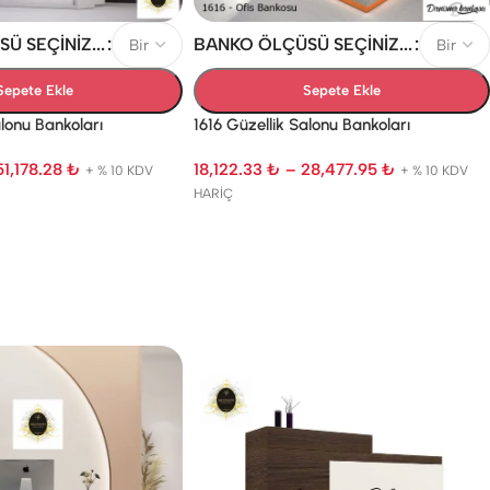
 SEÇINIZ...
BANKO ÖLÇÜSÜ SEÇINIZ...
Sepete Ekle
Sepete Ekle
alonu Bankoları
1616 Güzellik Salonu Bankoları
51,178.28
₺
18,122.33
₺
–
28,477.95
₺
+ % 10 KDV
+ % 10 KDV
HARİÇ