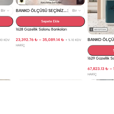
BANKO ÖLÇÜSÜ SEÇINIZ...
Sepete Ekle
1628 Güzellik Salonu Bankoları
BANKO ÖLÇÜSÜ
23,392.76
₺
–
35,089.14
₺
 10 KDV
+ % 10 KDV
HARİÇ
1629 Güzellik S
67,823.13
₺
–
HARİÇ