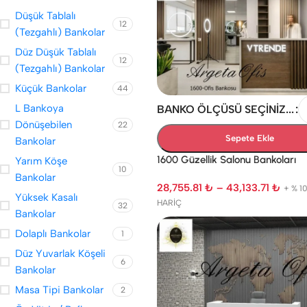
Düşük Tablalı
12
(Tezgahlı) Bankolar
Düz Düşük Tablalı
12
(Tezgahlı) Bankolar
Küçük Bankolar
44
L Bankoya
BANKO ÖLÇÜSÜ SEÇINIZ...
Dönüşebilen
22
Sepete Ekle
Bankolar
1600 Güzellik Salonu Bankoları
Yarım Köşe
10
Bankolar
28,755.81
₺
–
43,133.71
₺
+ % 1
Yüksek Kasalı
HARİÇ
32
Bankolar
Dolaplı Bankolar
1
Düz Yuvarlak Köşeli
6
Bankolar
Masa Tipi Bankolar
2