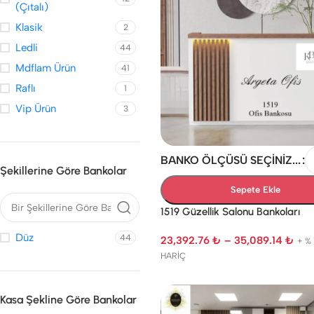
L Yuvarlak Köşeli Güzellik
(Çıtalı)
Salonu Bankoları
Klasik
2
Ledli
44
Mdflam Ürün
41
Raflı
1
Vip Ürün
3
BANKO ÖLÇÜSÜ SEÇINIZ...
MASA TIPI BANKOLAR
ÖN VITRIN / RAFLI BAN
Şekillerine Göre Bankolar
GÜZELLIK SALONU
GÜZELLIK SALONU
Sepete Ekle
BANKOLARI
BANKOLARI
1519 Güzellik Salonu Bankoları
Düz
44
23,392.76
₺
–
35,089.14
₺
+ %
HARİÇ
Kasa Şekline Göre Bankolar