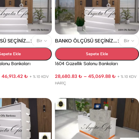
 SEÇINIZ...
BANKO ÖLÇÜSÜ SEÇINIZ...
Sepete Ekle
Sepete Ekle
alonu Bankoları
1604 Güzellik Salonu Bankoları
–
46,913.42
₺
28,680.83
₺
–
45,069.88
₺
+ % 10 KDV
+ % 10 KDV
HARİÇ