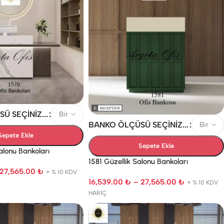
 SEÇINIZ...
BANKO ÖLÇÜSÜ SEÇINIZ...
Sepete Ekle
Sepete Ekle
alonu Bankoları
1581 Güzellik Salonu Bankoları
27,565.00
₺
+ % 10 KDV
16,539.00
₺
–
27,565.00
₺
+ % 10 KDV
HARİÇ