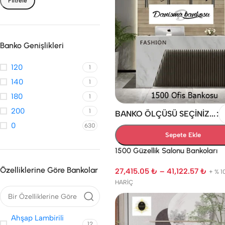
Filtrele
Banko Genişlikleri
120
1
140
1
180
1
200
1
BANKO ÖLÇÜSÜ SEÇINIZ...
0
630
Sepete Ekle
1500 Güzellik Salonu Bankoları
Özelliklerine Göre Bankolar
27,415.05
₺
–
41,122.57
₺
+ % 1
DOLAPLI BANKOLAR
YUVARLAK KÖŞELI GÜZE
HARİÇ
GÜZELLIK SALONU
SALONU BANKOLARI
BANKOLARI
Düz Yuvarlak Köşeli Güzel
Salonu Bankoları
Ahşap Lambirili
12